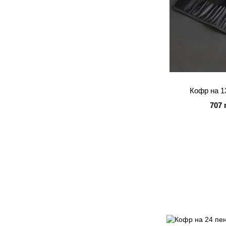
Кофр на 1
707 