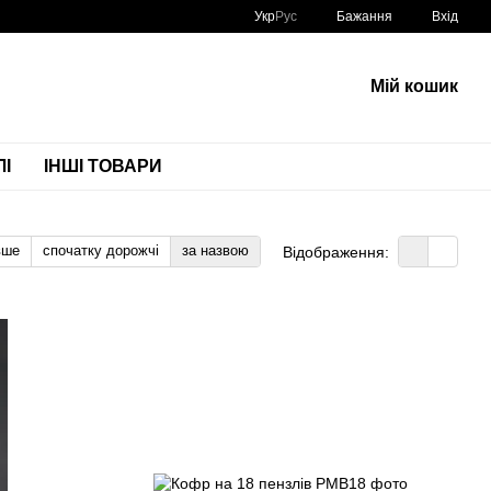
Укр
Рус
Бажання
Вхід
Мій кошик
І
ІНШІ ТОВАРИ
вше
спочатку дорожчі
за назвою
Відображення: