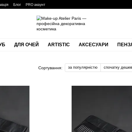
мація
Блог
PRO акаунт
УБ
ДЛЯ ОЧЕЙ
ARTISTIC
АКСЕСУАРИ
ПЕНЗЛ
за популярністю
спочатку деше
Сортування: