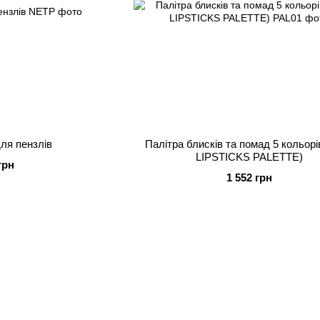
ля пензлів
Палітра блисків та помад 5 кольорів
LIPSTICKS PALETTE)
грн
1 552 грн