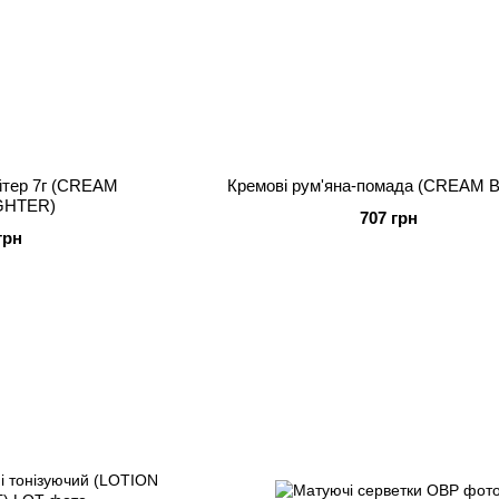
йтер 7г (CREAM
Кремові рум'яна-помада (CREAM 
GHTER)
707 грн
грн