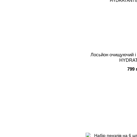
Лосьйон очищуючий і
HYDRAT
799 