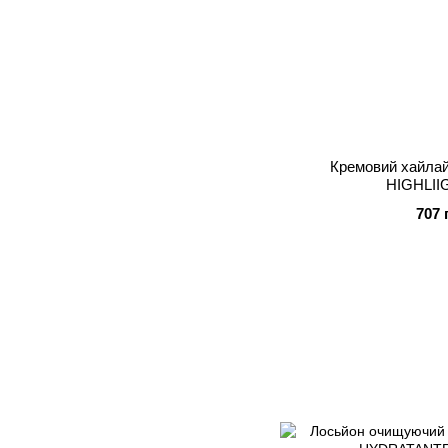
Кремовий хайла
HIGHLII
707 